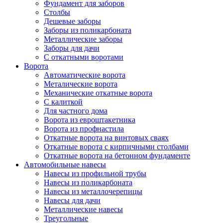
Фундамент для заборов
Столбы
Дешевые заборы
Заборы из поликарбоната
Металлические заборы
Заборы для дачи
С откатными воротами
Ворота
Автоматические ворота
Металические ворота
Механические откатные ворота
С калиткой
Для частного дома
Ворота из евроштакетника
Ворота из профнастила
Откатные ворота на винтовых сваях
Откатные ворота с кирпичными столбами
Откатные ворота на бетонном фундаменте
Автомобильные навесы
Навесы из профильной трубы
Навесы из поликарбоната
Навесы из металлочерепицы
Навесы для дачи
Металлические навесы
Треугольные