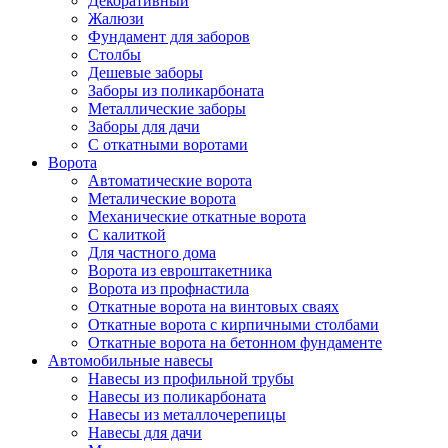
Декоративный
Жалюзи
Фундамент для заборов
Столбы
Дешевые заборы
Заборы из поликарбоната
Металлические заборы
Заборы для дачи
С откатными воротами
Ворота
Автоматические ворота
Металические ворота
Механические откатные ворота
С калиткой
Для частного дома
Ворота из евроштакетника
Ворота из профнастила
Откатные ворота на винтовых сваях
Откатные ворота с кирпичными столбами
Откатные ворота на бетонном фундаменте
Автомобильные навесы
Навесы из профильной трубы
Навесы из поликарбоната
Навесы из металлочерепицы
Навесы для дачи