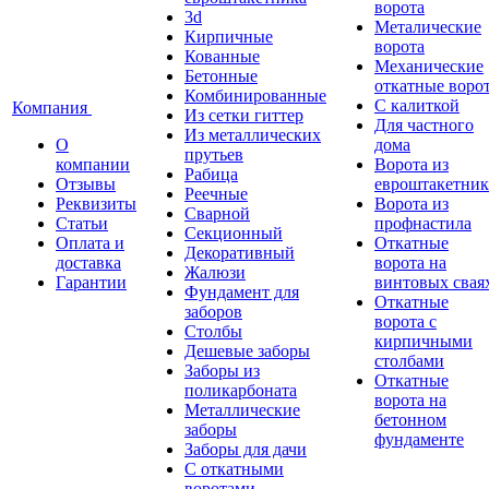
ворота
3d
Металические
Кирпичные
ворота
Кованные
Механические
Бетонные
откатные воро
Комбинированные
С калиткой
Компания
Из сетки гиттер
Для частного
Из металлических
О
дома
прутьев
компании
Ворота из
Рабица
Отзывы
евроштакетник
Реечные
Реквизиты
Ворота из
Сварной
Статьи
профнастила
Секционный
Оплата и
Откатные
Декоративный
доставка
ворота на
Жалюзи
Гарантии
винтовых свая
Фундамент для
Откатные
заборов
ворота с
Столбы
кирпичными
Дешевые заборы
столбами
Заборы из
Откатные
поликарбоната
ворота на
Металлические
бетонном
заборы
фундаменте
Заборы для дачи
С откатными
воротами