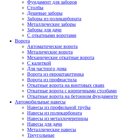
Фундамент для заборов
Столбы
Дешевые заборы
Заборы из поликарбоната
Металлические заборы
Заборы для дачи
С откатными воротами
Ворота
Автоматические ворота
Металические ворота
Механические откатные ворота
С калиткой
Для частного дома
Ворота из евроштакетника
Ворота из профнастила
Откатные ворота на винтовых сваях
Откатные ворота с кирпичными столбами
Откатные ворота на бетонном фундаменте
Автомобильные навесы
Навесы из профильной трубы
Навесы из поликарбоната
Навесы из металлочерепицы
Навесы для дачи
Металлические навесы
Треугольные