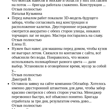
что монтаж навесов в Москве и области у них поставлен
на поток — бригада работала слаженно. Конструкция ...
Отзыв полностью
Наталья Кузьмина
Перед началом работ показали 3D-модель будущего
забора, чтобы согласовать вид конструкции и
расположение калитки. Двусторонние ограждение
смотрится аккуратно с обеих сторон улицы, никаких
торчащих лаг не видно. Мастера постарались на славу.
Отзыв полностью
Елена П.
Нужен был навес для машины перед домом, чтобы кузов
не выгорал летом. Связался по контактам с сайта, всё
объяснили без воды. Понравилось, что можно
использовать поликарбонат разного цвета — дали
выбор. Установили в оговорённое время, мусор за собой
у...
Отзыв полностью
Дмитрий В.
Оставила заявку на сайте компании Облзабор. Хотелось
именно двусторонний штакетник для дачи, чтобы забор
красиво смотрелся с обеих сторон участка. Менеджер
перезвонил быстро, всё объяснил понятно. Бригада
отработала за три дня, результатом очень дово...
Отзыв полностью