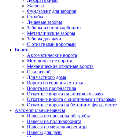
Декоративный
Жалюзи
Фундамент для заборов
Столбы
Дешевые заборы
Заборы из поликарбоната
Металлические заборы
Заборы для дачи
С откатными воротами
Ворота
Автоматические ворота
Металические ворота
Механические откатные ворота
С калиткой
Для частного дома
Ворота из евроштакетника
Ворота из профнастила
Откатные ворота на винтовых сваях
Откатные ворота с кирпичными столбами
Откатные ворота на бетонном фундаменте
Автомобильные навесы
Навесы из профильной трубы
Навесы из поликарбоната
Навесы из металлочерепицы
Навесы для дачи