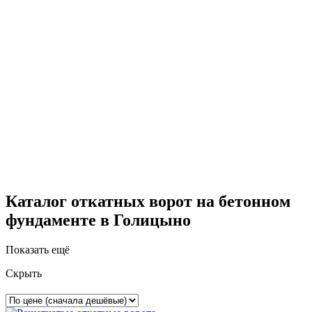
Работаем по всей МО +250 км от МКАД
Толщина металла указана в договоре
Собственное производство
Бесплатный замер
вызов
замерщика
+7 (495) 885-82-08
Каталог откатных ворот на бетонном
фундаменте в Голицыно
Показать ещё
Скрыть