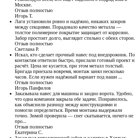
Москве.
Отзыв полностью
Игорь Т.
Лаги установили ровно и надёжно, никаких зазоров
между секциями. Порадовало качество металла —
толстое полимерное покрытие защищает от коррозии.
Забор простоит долго, выглядит стильно с обеих сторон.
Отзыв полностью
Светлана Р.
Искал, кто сделает прочный навес под внедорожник. По
контактам ответили быстро, прислали готовый проект и
расчёт. Цена не кусается, при этом металл толстый.
Бригада приехала вовремя, монтаж занял несколько
часов. Если нужен надёжный вариант под наши ...
Отзыв полностью
Игорь Панфилов
Заказывала навес для машины и заодно ворота. Удобно,
что одна компания закрыла обе задачи. Понравилось,
как объяснили разницу между конструкциями и
помогли определиться. Время монтажа выдержали
точно. Зимой проверила — снег скатывается, ничего не
про...
Отзыв полностью
Екатерина С.
Заказывал металлический забор и калитку в Химках.