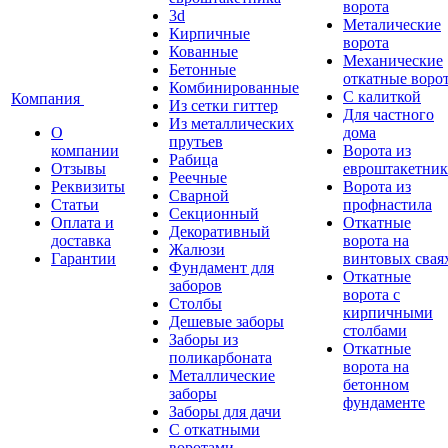
ворота
3d
Металические
Кирпичные
ворота
Кованные
Механические
Бетонные
откатные воро
Комбинированные
С калиткой
Компания
Из сетки гиттер
Для частного
Из металлических
О
дома
прутьев
компании
Ворота из
Рабица
Отзывы
евроштакетник
Реечные
Реквизиты
Ворота из
Сварной
Статьи
профнастила
Секционный
Оплата и
Откатные
Декоративный
доставка
ворота на
Жалюзи
Гарантии
винтовых свая
Фундамент для
Откатные
заборов
ворота с
Столбы
кирпичными
Дешевые заборы
столбами
Заборы из
Откатные
поликарбоната
ворота на
Металлические
бетонном
заборы
фундаменте
Заборы для дачи
С откатными
воротами