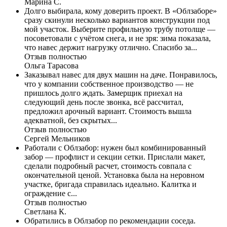
Марина С.
Долго выбирала, кому доверить проект. В «Облзаборе»
сразу скинули несколько вариантов конструкции под
мой участок. Выберите профильную трубу потолще —
посоветовали с учётом снега, и не зря: зима показала,
что навес держит нагрузку отлично. Спасибо за...
Отзыв полностью
Ольга Тарасова
Заказывал навес для двух машин на даче. Понравилось,
что у компании собственное производство — не
пришлось долго ждать. Замерщик приехал на
следующий день после звонка, всё рассчитал,
предложил арочный вариант. Стоимость вышла
адекватной, без скрытых...
Отзыв полностью
Сергей Мельников
Работали с Облзабор: нужен был комбинированный
забор — профлист и секции сетки. Прислали макет,
сделали подробный расчет, стоимость совпала с
окончательной ценой. Установка была на неровном
участке, бригада справилась идеально. Калитка и
ограждение с...
Отзыв полностью
Светлана К.
Обратились в Облзабор по рекомендации соседа.