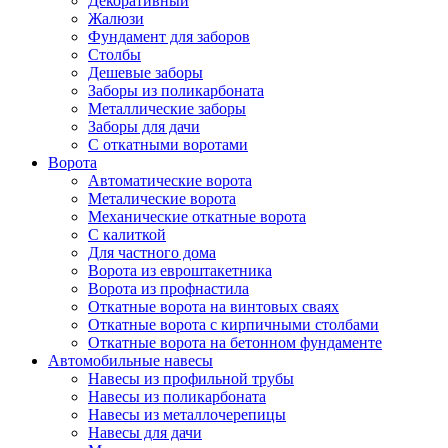
Декоративный
Жалюзи
Фундамент для заборов
Столбы
Дешевые заборы
Заборы из поликарбоната
Металлические заборы
Заборы для дачи
С откатными воротами
Ворота
Автоматические ворота
Металические ворота
Механические откатные ворота
С калиткой
Для частного дома
Ворота из евроштакетника
Ворота из профнастила
Откатные ворота на винтовых сваях
Откатные ворота с кирпичными столбами
Откатные ворота на бетонном фундаменте
Автомобильные навесы
Навесы из профильной трубы
Навесы из поликарбоната
Навесы из металлочерепицы
Навесы для дачи