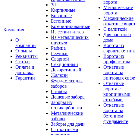
ворота
3d
Металические
Кирпичные
ворота
Кованные
Механические
Бетонные
откатные воро
Комбинированные
С калиткой
Компания
Из сетки гиттер
Для частного
Из металлических
О
дома
прутьев
компании
Ворота из
Рабица
Отзывы
евроштакетник
Реечные
Реквизиты
Ворота из
Сварной
Статьи
профнастила
Секционный
Оплата и
Откатные
Декоративный
доставка
ворота на
Жалюзи
Гарантии
винтовых свая
Фундамент для
Откатные
заборов
ворота с
Столбы
кирпичными
Дешевые заборы
столбами
Заборы из
Откатные
поликарбоната
ворота на
Металлические
бетонном
заборы
фундаменте
Заборы для дачи
С откатными
воротами