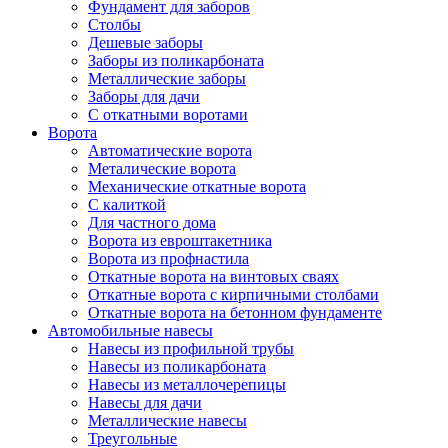
Фундамент для заборов
Столбы
Дешевые заборы
Заборы из поликарбоната
Металлические заборы
Заборы для дачи
С откатными воротами
Ворота
Автоматические ворота
Металические ворота
Механические откатные ворота
С калиткой
Для частного дома
Ворота из евроштакетника
Ворота из профнастила
Откатные ворота на винтовых сваях
Откатные ворота с кирпичными столбами
Откатные ворота на бетонном фундаменте
Автомобильные навесы
Навесы из профильной трубы
Навесы из поликарбоната
Навесы из металлочерепицы
Навесы для дачи
Металлические навесы
Треугольные