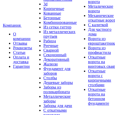
ворота
3d
Металические
Кирпичные
ворота
Кованные
Механические
Бетонные
откатные воро
Комбинированные
С калиткой
Компания
Из сетки гиттер
Для частного
Из металлических
О
дома
прутьев
компании
Ворота из
Рабица
Отзывы
евроштакетник
Реечные
Реквизиты
Ворота из
Сварной
Статьи
профнастила
Секционный
Оплата и
Откатные
Декоративный
доставка
ворота на
Жалюзи
Гарантии
винтовых свая
Фундамент для
Откатные
заборов
ворота с
Столбы
кирпичными
Дешевые заборы
столбами
Заборы из
Откатные
поликарбоната
ворота на
Металлические
бетонном
заборы
фундаменте
Заборы для дачи
С откатными
воротами