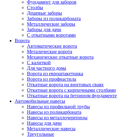
Фундамент для заборов
Столбы
Дешевые заборы
Заборы из поликарбоната
Металлические заборы
Заборы для дачи
С откатными воротами
Ворота
Автоматические ворота
Металические ворота
Механические откатные ворота
С калиткой
Для частного дома
Ворота из евроштакетника
Ворота из профнастила
Откатные ворота на винтовых сваях
Откатные ворота с кирпичными столбами
Откатные ворота на бетонном фундаменте
Автомобильные навесы
Навесы из профильной трубы
Навесы из поликарбоната
Навесы из металлочерепицы
Навесы для дачи
Металлические навесы
Треугольные