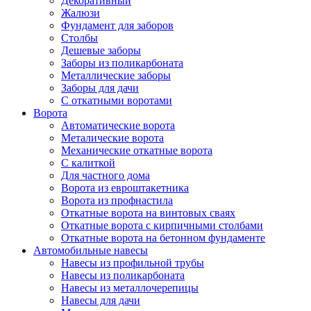
Декоративный
Жалюзи
Фундамент для заборов
Столбы
Дешевые заборы
Заборы из поликарбоната
Металлические заборы
Заборы для дачи
С откатными воротами
Ворота
Автоматические ворота
Металические ворота
Механические откатные ворота
С калиткой
Для частного дома
Ворота из евроштакетника
Ворота из профнастила
Откатные ворота на винтовых сваях
Откатные ворота с кирпичными столбами
Откатные ворота на бетонном фундаменте
Автомобильные навесы
Навесы из профильной трубы
Навесы из поликарбоната
Навесы из металлочерепицы
Навесы для дачи