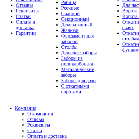
Рабица
Отзывы
Для час
Реечные
Реквизиты
Ворота 
Сварной
Статьи
Ворота 
Секционный
Оплата и
Откатн
Декоративный
доставка
сваях
Жалюзи
Гарантии
Откатн
Фундамент для
столба
заборов
Откатны
Столбы
фундам
Дешевые заборы
Заборы из
поликарбоната
Металлические
заборы
Заборы для дачи
С откатными
воротами
Компания
О компании
Отзывы
Реквизиты
Статьи
Оплата и доставка