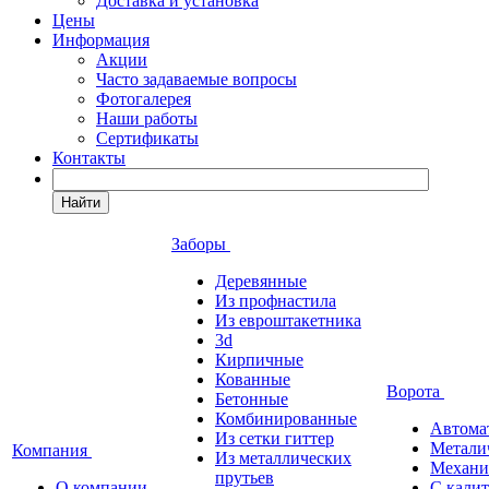
Доставка и установка
Цены
Информация
Акции
Часто задаваемые вопросы
Фотогалерея
Наши работы
Сертификаты
Контакты
Найти
Заборы
Деревянные
Из профнастила
Из евроштакетника
3d
Кирпичные
Кованные
Ворота
Бетонные
Комбинированные
Автома
Из сетки гиттер
Метали
Компания
Из металлических
Механи
прутьев
О компании
С кали