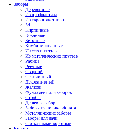
Заборы
Деревянные
Из профнастила
Из евроштакетника
3d
Кирпичные
Кованные
Бетонные
Комбинированные
Из сетки гиттер
Из металлических прутьев
Рабица
Реечные
Сварной
Секционный
Декоративный
Жалюзи
Фундамент для заборов
Столбы
Дешевые заборы
Заборы из поликарбоната
Металлические заборы
Заборы для дачи
С откатными воротами
Ворота