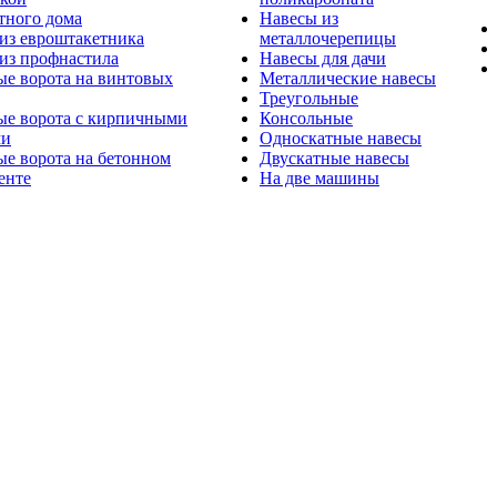
тного дома
Навесы из
из евроштакетника
металлочерепицы
из профнастила
Навесы для дачи
ые ворота на винтовых
Металлические навесы
Треугольные
ые ворота с кирпичными
Консольные
ми
Односкатные навесы
е ворота на бетонном
Двускатные навесы
енте
На две машины