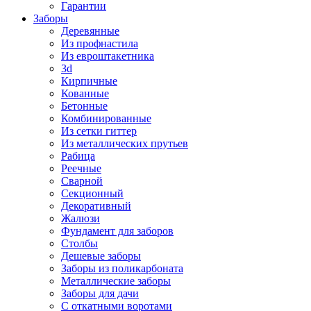
Гарантии
Заборы
Деревянные
Из профнастила
Из евроштакетника
3d
Кирпичные
Кованные
Бетонные
Комбинированные
Из сетки гиттер
Из металлических прутьев
Рабица
Реечные
Сварной
Секционный
Декоративный
Жалюзи
Фундамент для заборов
Столбы
Дешевые заборы
Заборы из поликарбоната
Металлические заборы
Заборы для дачи
С откатными воротами