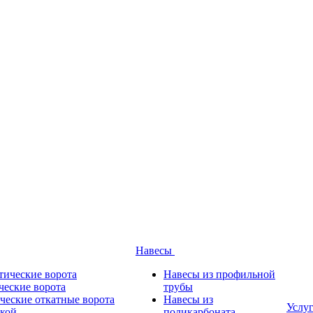
Навесы
тические ворота
Навесы из профильной
ческие ворота
трубы
ческие откатные ворота
Навесы из
Услу
ткой
поликарбоната