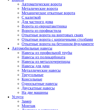
Автоматические ворота
Металические ворота
Механические откатные ворота
С калиткой
Для частного дома
Ворота из евроштакетника
Ворота из профнастила
Откатные ворота на винтовых сваях
Откатные ворота с кирпичными столбами
Откатные ворота на бетонном фундаменте
Автомобильные навесы
Навесы из профильной трубы
Навесы из поликарбоната
Навесы из металлочерепицы
Навесы для дачи
Металлические навесы
Треугольные
Консольные
Односкатные навесы
Двускатные навесы
На две машины
Услуги
Замер
Монтаж