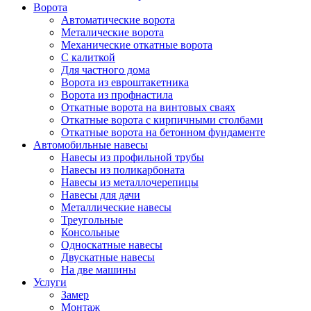
Ворота
Автоматические ворота
Металические ворота
Механические откатные ворота
С калиткой
Для частного дома
Ворота из евроштакетника
Ворота из профнастила
Откатные ворота на винтовых сваях
Откатные ворота с кирпичными столбами
Откатные ворота на бетонном фундаменте
Автомобильные навесы
Навесы из профильной трубы
Навесы из поликарбоната
Навесы из металлочерепицы
Навесы для дачи
Металлические навесы
Треугольные
Консольные
Односкатные навесы
Двускатные навесы
На две машины
Услуги
Замер
Монтаж