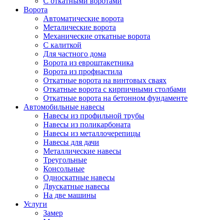
С откатными воротами
Ворота
Автоматические ворота
Металические ворота
Механические откатные ворота
С калиткой
Для частного дома
Ворота из евроштакетника
Ворота из профнастила
Откатные ворота на винтовых сваях
Откатные ворота с кирпичными столбами
Откатные ворота на бетонном фундаменте
Автомобильные навесы
Навесы из профильной трубы
Навесы из поликарбоната
Навесы из металлочерепицы
Навесы для дачи
Металлические навесы
Треугольные
Консольные
Односкатные навесы
Двускатные навесы
На две машины
Услуги
Замер