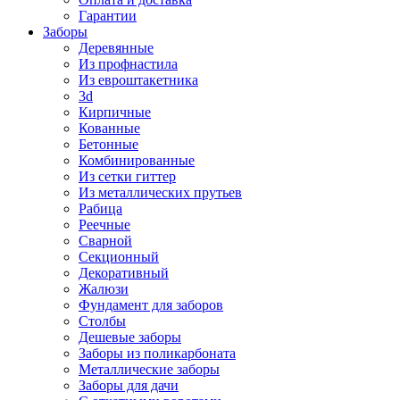
Гарантии
Заборы
Деревянные
Из профнастила
Из евроштакетника
3d
Кирпичные
Кованные
Бетонные
Комбинированные
Из сетки гиттер
Из металлических прутьев
Рабица
Реечные
Сварной
Секционный
Декоративный
Жалюзи
Фундамент для заборов
Столбы
Дешевые заборы
Заборы из поликарбоната
Металлические заборы
Заборы для дачи