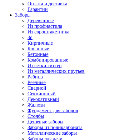
Оплата и доставка
Гарантии
Заборы
Деревянные
Из профнастила
Из евроштакетника
3d
Кирпичные
Кованные
Бетонные
Комбинированные
Из сетки гиттер
Из металлических прутьев
Рабица
Реечные
Сварной
Секционный
Декоративный
Жалюзи
Фундамент для заборов
Столбы
Дешевые заборы
Заборы из поликарбоната
Металлические заборы
Заборы для дачи