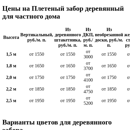
Цены на Плетеный забор деревянный
для частного дома
Из
Из
Из
Вертикальный,
деревянного
ДКП,
необрезанной
же
Высота
руб./м. п.
штакетника,
руб./
доски, руб./м.
с
руб./м. п.
м. п.
п.
ру
от
1,5 м
от 1550
от 1550
от 1550
о
3000
от
1,8 м
от 1650
от 1650
от 1650
о
3700
от
2,0 м
от 1750
от 1750
от 1750
о
4100
от
2,2 м
от 1850
от 1850
от 1850
о
4750
от
2,5 м
от 1950
от 1950
от 1950
о
5200
Варианты цветов для деревянного
забора