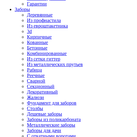
Гарантии
Заборы
Деревянные
Из профнастила
Из евроштакетника
3d
Кирпичные
Кованные
Бетонные
Комбинированные
Из сетки гиттер
Из металлических прутьев
Рабица
Реечные
Сварной
Секционный
Декоративный
Жалюзи
Фундамент для заборов
Столбы
Дешевые заборы
Заборы из поликарбоната
Металлические заборы
Заборы для дачи
С откатными воротами