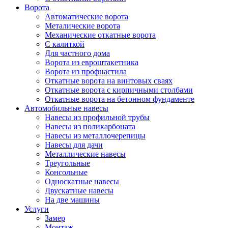
Ворота
Автоматические ворота
Металические ворота
Механические откатные ворота
С калиткой
Для частного дома
Ворота из евроштакетника
Ворота из профнастила
Откатные ворота на винтовых сваях
Откатные ворота с кирпичными столбами
Откатные ворота на бетонном фундаменте
Автомобильные навесы
Навесы из профильной трубы
Навесы из поликарбоната
Навесы из металлочерепицы
Навесы для дачи
Металлические навесы
Треугольные
Консольные
Односкатные навесы
Двускатные навесы
На две машины
Услуги
Замер
Монтаж