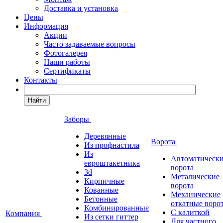
Доставка и установка
Цены
Информация
Акции
Часто задаваемые вопросы
Фотогалерея
Наши работы
Сертификаты
Контакты
Найти
Заборы
Деревянные
Ворота
Из профнастила
Из
Автоматическ
евроштакетника
ворота
3d
Металические
Кирпичные
ворота
Кованные
Механические
Бетонные
откатные воро
Комбинированные
С калиткой
Компания
Из сетки гиттер
Для частного