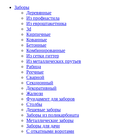
Заборы
Деревянные
Из профнастила
Из евроштакетника
3d
Кирпичные
Кованные
Бетонные
Комбинированные
Из сетки гиттер
Из металлических прутьев
Рабица
Реечные
Сварной
Секционный
Декоративный
Жалюзи
Фундамент для заборов
Столбы
Дешевые заборы
Заборы из поликарбоната
Металлические заборы
Заборы для дачи
С откатными воротами