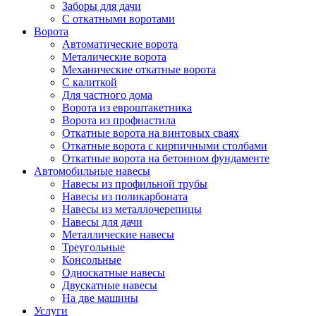
Заборы для дачи
С откатными воротами
Ворота
Автоматические ворота
Металические ворота
Механические откатные ворота
С калиткой
Для частного дома
Ворота из евроштакетника
Ворота из профнастила
Откатные ворота на винтовых сваях
Откатные ворота с кирпичными столбами
Откатные ворота на бетонном фундаменте
Автомобильные навесы
Навесы из профильной трубы
Навесы из поликарбоната
Навесы из металлочерепицы
Навесы для дачи
Металлические навесы
Треугольные
Консольные
Односкатные навесы
Двускатные навесы
На две машины
Услуги