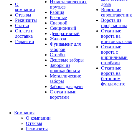
Из металлических
О
дома
прутьев
компании
Ворота из
Рабица
Отзывы
евроштакетник
Реечные
Реквизиты
Ворота из
Сварной
Статьи
профнастила
Секционный
Оплата и
Откатные
Декоративный
доставка
ворота на
Жалюзи
Гарантии
винтовых свая
Фундамент для
Откатные
заборов
ворота с
Столбы
кирпичными
Дешевые заборы
столбами
Заборы из
Откатные
поликарбоната
ворота на
Металлические
бетонном
заборы
фундаменте
Заборы для дачи
С откатными
воротами
Компания
О компании
Отзывы
Реквизиты