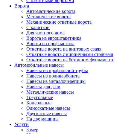
С откатными воротами
Ворота
Автоматические ворота
Металические ворота
Механические откатные ворота
С калиткой
Для частного дома
Ворота из евроштакетника
Ворота из профнастила
Откатные ворота на винтовых сваях
Откатные ворота с кирпичными столбами
Откатные ворота на бетонном фундаменте
Автомобильные навесы
Навесы из профильной трубы
Навесы из поликарбоната
Навесы из металлочерепицы
Навесы для дачи
Металлические навесы
Треугольные
Консольные
Односкатные навесы
Двускатные навесы
На две машины
Услуги
Замер