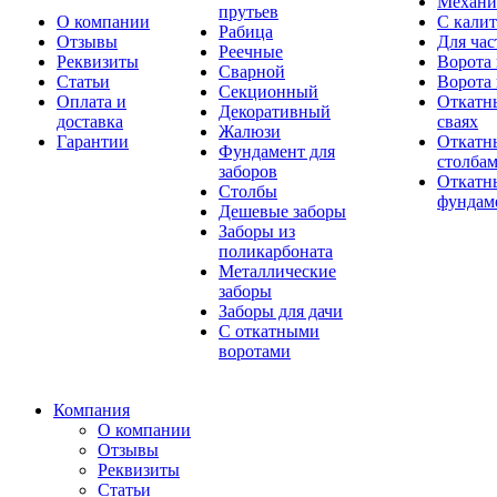
Механи
прутьев
О компании
С кали
Рабица
Отзывы
Для час
Реечные
Реквизиты
Ворота 
Сварной
Статьи
Ворота 
Секционный
Оплата и
Откатн
Декоративный
доставка
сваях
Жалюзи
Гарантии
Откатн
Фундамент для
столба
заборов
Откатны
Столбы
фундам
Дешевые заборы
Заборы из
поликарбоната
Металлические
заборы
Заборы для дачи
С откатными
воротами
Компания
О компании
Отзывы
Реквизиты
Статьи