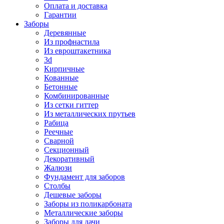
Оплата и доставка
Гарантии
Заборы
Деревянные
Из профнастила
Из евроштакетника
3d
Кирпичные
Кованные
Бетонные
Комбинированные
Из сетки гиттер
Из металлических прутьев
Рабица
Реечные
Сварной
Секционный
Декоративный
Жалюзи
Фундамент для заборов
Столбы
Дешевые заборы
Заборы из поликарбоната
Металлические заборы
Заборы для дачи