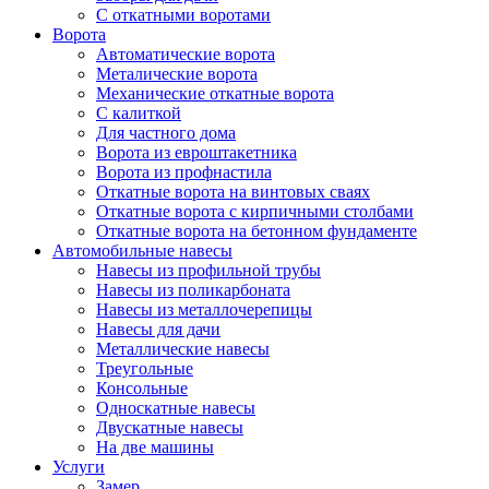
С откатными воротами
Ворота
Автоматические ворота
Металические ворота
Механические откатные ворота
С калиткой
Для частного дома
Ворота из евроштакетника
Ворота из профнастила
Откатные ворота на винтовых сваях
Откатные ворота с кирпичными столбами
Откатные ворота на бетонном фундаменте
Автомобильные навесы
Навесы из профильной трубы
Навесы из поликарбоната
Навесы из металлочерепицы
Навесы для дачи
Металлические навесы
Треугольные
Консольные
Односкатные навесы
Двускатные навесы
На две машины
Услуги
Замер