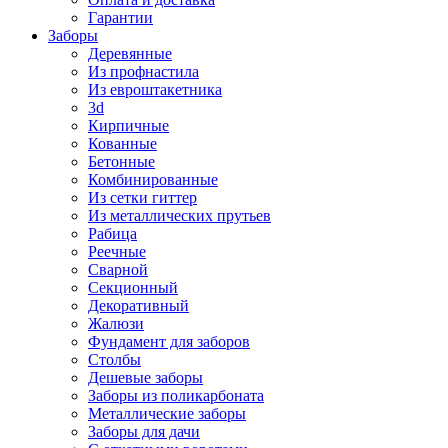
Гарантии
Заборы
Деревянные
Из профнастила
Из евроштакетника
3d
Кирпичные
Кованные
Бетонные
Комбинированные
Из сетки гиттер
Из металлических прутьев
Рабица
Реечные
Сварной
Секционный
Декоративный
Жалюзи
Фундамент для заборов
Столбы
Дешевые заборы
Заборы из поликарбоната
Металлические заборы
Заборы для дачи