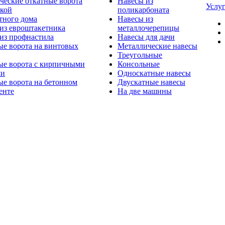
ческие откатные ворота
Навесы из
Услу
ткой
поликарбоната
тного дома
Навесы из
из евроштакетника
металлочерепицы
из профнастила
Навесы для дачи
ые ворота на винтовых
Металлические навесы
Треугольные
ые ворота с кирпичными
Консольные
ми
Односкатные навесы
е ворота на бетонном
Двускатные навесы
енте
На две машины