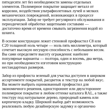
пятидесяти лет без необходимости замены отдельных
элементов. Полимерное покрытие защищает металл от
коррозии, воздействия ультрафиолетовых лучей и мелких
механических повреждений, возникающих в процессе
эксплуатации. Забор не требует регулярного обслуживания и
периодической обработки защитными составами —
достаточно время от времени смывать загрязнения водой из
шланга.
В основе конструкции лежит стеновой профнастил С8 или
С20 толщиной ноль четыре — ноль пять миллиметра, который
сочетает высокую несущую способность с небольшим весом.
Вы сами определяете высоту ограждения: наиболее
популярные варианты — полтора, один и восемь, два метра,
но при необходимости изготовим конструкцию
нестандартных размеров.
Забор из профлиста зеленый для участка доступен в широком
ассортименте покрытий, расцветок и текстур на любой вкус.
Вы можете выбрать оцинкованный профнастил для
экономичного решения, одностороннее или двухстороннее
полимерное покрытие в любом оттенке каталога RAL, а также
текстуру под натуральное дерево, природный камень или
кирпичную кладку. Широкий выбор даёт возможность
реализовать любую дизайнерскую задумку и органично