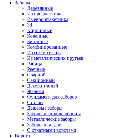
Заборы
Деревянные
Из профнастила
Из евроштакетника
3d
Кирпичные
Кованные
Бетонные
Комбинированные
Из сетки гиттер
Из металлических прутьев
Рабица
Реечные
Сварной
Секционный
Декоративный
Жалюзи
Фундамент для заборов
Столбы
Дешевые заборы
Заборы из поликарбоната
Металлические заборы
Заборы для дачи
С откатными воротами
Ворота