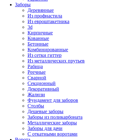
Заборы
Деревянные
Из профнастила
Из евроштакетника
3d
Кирпичные
Кованные
Бетонные
Комбинированные
Из сетки гиттер
Из металлических прутьев
Рабица
Реечные
Сварной
Секционный
Декоративный
Жалюзи
Фундамент для заборов
Столбы
Дешевые заборы
Заборы из поликарбоната
Металлические заборы
Заборы для дачи
С откатными воротами
Ворота