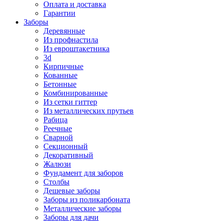
Оплата и доставка
Гарантии
Заборы
Деревянные
Из профнастила
Из евроштакетника
3d
Кирпичные
Кованные
Бетонные
Комбинированные
Из сетки гиттер
Из металлических прутьев
Рабица
Реечные
Сварной
Секционный
Декоративный
Жалюзи
Фундамент для заборов
Столбы
Дешевые заборы
Заборы из поликарбоната
Металлические заборы
Заборы для дачи