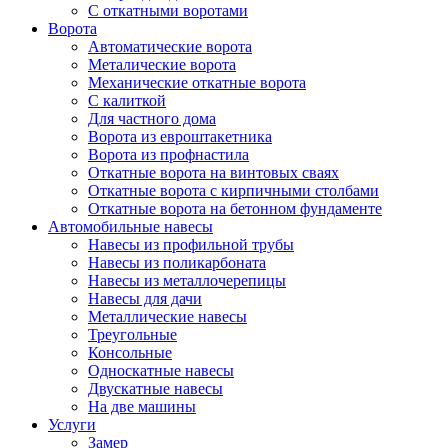
С откатными воротами
Ворота
Автоматические ворота
Металические ворота
Механические откатные ворота
С калиткой
Для частного дома
Ворота из евроштакетника
Ворота из профнастила
Откатные ворота на винтовых сваях
Откатные ворота с кирпичными столбами
Откатные ворота на бетонном фундаменте
Автомобильные навесы
Навесы из профильной трубы
Навесы из поликарбоната
Навесы из металлочерепицы
Навесы для дачи
Металлические навесы
Треугольные
Консольные
Односкатные навесы
Двускатные навесы
На две машины
Услуги
Замер