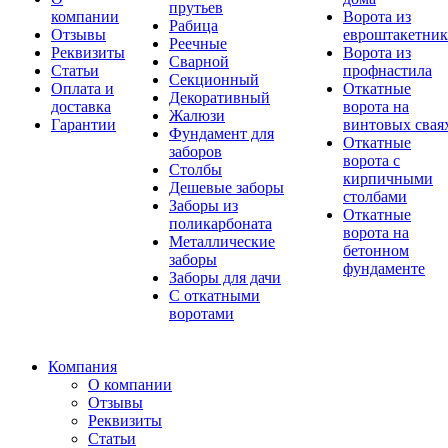
прутьев
компании
Ворота из
Рабица
Отзывы
евроштакетник
Реечные
Реквизиты
Ворота из
Сварной
Статьи
профнастила
Секционный
Оплата и
Откатные
Декоративный
доставка
ворота на
Жалюзи
Гарантии
винтовых свая
Фундамент для
Откатные
заборов
ворота с
Столбы
кирпичными
Дешевые заборы
столбами
Заборы из
Откатные
поликарбоната
ворота на
Металлические
бетонном
заборы
фундаменте
Заборы для дачи
С откатными
воротами
Компания
О компании
Отзывы
Реквизиты
Статьи