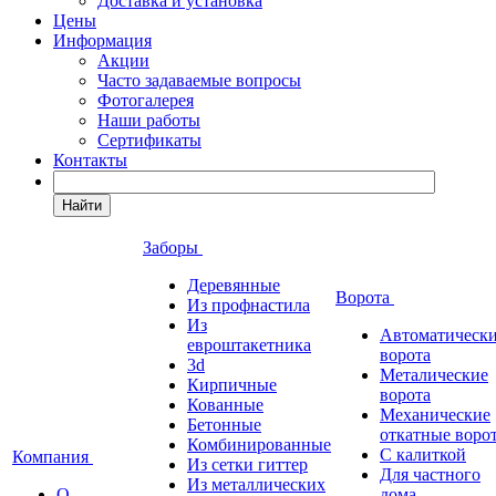
Доставка и установка
Цены
Информация
Акции
Часто задаваемые вопросы
Фотогалерея
Наши работы
Сертификаты
Контакты
Найти
Заборы
Деревянные
Ворота
Из профнастила
Из
Автоматическ
евроштакетника
ворота
3d
Металические
Кирпичные
ворота
Кованные
Механические
Бетонные
откатные воро
Комбинированные
С калиткой
Компания
Из сетки гиттер
Для частного
Из металлических
О
дома