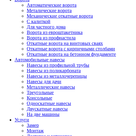
Автоматические ворота
Металические ворота
Механические откатные ворота
С калиткой
Для частного дома
Ворота из евроштакетника
Ворота из профнастила
Откатные ворота на винтовых сваях
Откатные ворота с кирпичными столбами
Откатные ворота на бетонном фундаменте
Автомобильные навесы
Навесы из профильной трубы
Навесы из поликарбоната
Навесы из металлочерепицы
Навесы для дачи
Металлические навесы
Треугольные
Консольные
Односкатные навесы
Двускатные навесы
На две машины
Услуги
Замер
Монтаж