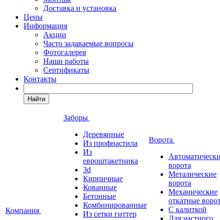
Доставка и установка
Цены
Информация
Акции
Часто задаваемые вопросы
Фотогалерея
Наши работы
Сертификаты
Контакты
Найти
Заборы
Деревянные
Ворота
Из профнастила
Из
Автоматическ
евроштакетника
ворота
3d
Металические
Кирпичные
ворота
Кованные
Механические
Бетонные
откатные воро
Комбинированные
С калиткой
Компания
Из сетки гиттер
Для частного