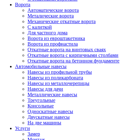
Ворота
Автоматические ворота
Металические ворота
Механические откатные ворота
С калиткой
Для частного дома
Ворота из евроштакетника
Ворота из профнастила
Откатные ворота на винтовых сваях
Откатные ворота с кирпичными столбами
Откатные ворота на бетонном фундаменте
Автомобильные навесы
Навесы из профильной трубы
Навесы из поликарбоната
Навесы из металлочерепицы
Навесы для дачи
Металлические навесы
Треугольные
Консольные
Односкатные навесы
Двускатные навесы
На две машины
Услуги
Замер
Монтаж