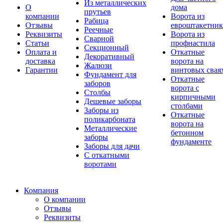
Из металлических
О
дома
прутьев
компании
Ворота из
Рабица
Отзывы
евроштакетник
Реечные
Реквизиты
Ворота из
Сварной
Статьи
профнастила
Секционный
Оплата и
Откатные
Декоративный
доставка
ворота на
Жалюзи
Гарантии
винтовых свая
Фундамент для
Откатные
заборов
ворота с
Столбы
кирпичными
Дешевые заборы
столбами
Заборы из
Откатные
поликарбоната
ворота на
Металлические
бетонном
заборы
фундаменте
Заборы для дачи
С откатными
воротами
Компания
О компании
Отзывы
Реквизиты