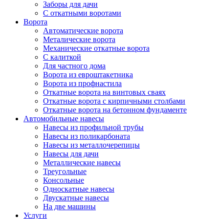
Заборы для дачи
С откатными воротами
Ворота
Автоматические ворота
Металические ворота
Механические откатные ворота
С калиткой
Для частного дома
Ворота из евроштакетника
Ворота из профнастила
Откатные ворота на винтовых сваях
Откатные ворота с кирпичными столбами
Откатные ворота на бетонном фундаменте
Автомобильные навесы
Навесы из профильной трубы
Навесы из поликарбоната
Навесы из металлочерепицы
Навесы для дачи
Металлические навесы
Треугольные
Консольные
Односкатные навесы
Двускатные навесы
На две машины
Услуги