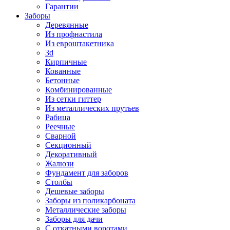
Гарантии
Заборы
Деревянные
Из профнастила
Из евроштакетника
3d
Кирпичные
Кованные
Бетонные
Комбинированные
Из сетки гиттер
Из металлических прутьев
Рабица
Реечные
Сварной
Секционный
Декоративный
Жалюзи
Фундамент для заборов
Столбы
Дешевые заборы
Заборы из поликарбоната
Металлические заборы
Заборы для дачи
С откатными воротами