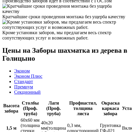
Производство заборов идет в соответствии с ГОСТом
Кратчайшие сроки проведения монтажа без ущерба качеству
Кроме установки заборов, мы предлагаем весь спектр
сопутствующих услуг и возможных работ.
Цены на Заборы шахматка из дерева в
Голицыно
Эконом
Эконом Плюс
Стандарт
Премиум
Секционный
Столбы
Лаги
Профнастил,
Окраска
Высота
(Проф.
(Проф.
толщина
каркаса
Уста
забора
труба)
труба)
листа
забора
60х60 мм
40х20
(толщина
0,3 мм,
Грунтовка
1,5 м
мм(толщина
Вкл
стенки
односторонний
ГФ-021