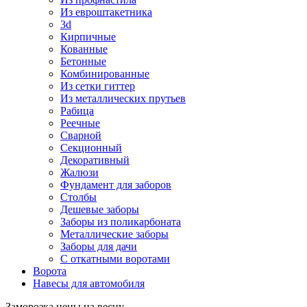
Из евроштакетника
3d
Кирпичные
Кованные
Бетонные
Комбинированные
Из сетки гиттер
Из металлических прутьев
Рабица
Реечные
Сварной
Секционный
Декоративный
Жалюзи
Фундамент для заборов
Столбы
Дешевые заборы
Заборы из поликарбоната
Металлические заборы
Заборы для дачи
С откатными воротами
Ворота
Навесы для автомобиля
Заморозка цены на весну