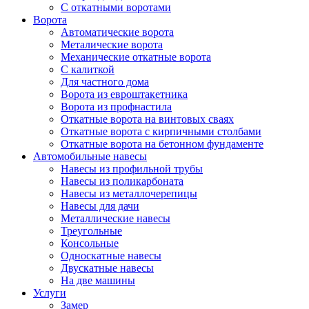
С откатными воротами
Ворота
Автоматические ворота
Металические ворота
Механические откатные ворота
С калиткой
Для частного дома
Ворота из евроштакетника
Ворота из профнастила
Откатные ворота на винтовых сваях
Откатные ворота с кирпичными столбами
Откатные ворота на бетонном фундаменте
Автомобильные навесы
Навесы из профильной трубы
Навесы из поликарбоната
Навесы из металлочерепицы
Навесы для дачи
Металлические навесы
Треугольные
Консольные
Односкатные навесы
Двускатные навесы
На две машины
Услуги
Замер