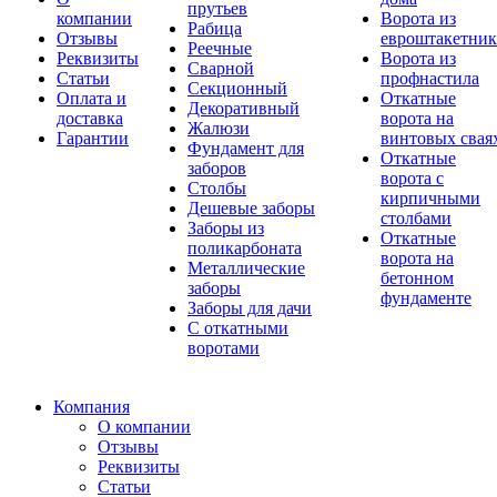
прутьев
компании
Ворота из
Рабица
Отзывы
евроштакетник
Реечные
Реквизиты
Ворота из
Сварной
Статьи
профнастила
Секционный
Оплата и
Откатные
Декоративный
доставка
ворота на
Жалюзи
Гарантии
винтовых свая
Фундамент для
Откатные
заборов
ворота с
Столбы
кирпичными
Дешевые заборы
столбами
Заборы из
Откатные
поликарбоната
ворота на
Металлические
бетонном
заборы
фундаменте
Заборы для дачи
С откатными
воротами
Компания
О компании
Отзывы
Реквизиты
Статьи