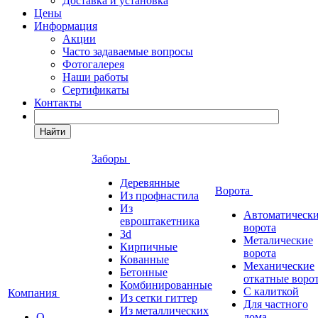
Доставка и установка
Цены
Информация
Акции
Часто задаваемые вопросы
Фотогалерея
Наши работы
Сертификаты
Контакты
Найти
Заборы
Деревянные
Ворота
Из профнастила
Из
Автоматическ
евроштакетника
ворота
3d
Металические
Кирпичные
ворота
Кованные
Механические
Бетонные
откатные воро
Комбинированные
С калиткой
Компания
Из сетки гиттер
Для частного
Из металлических
О
дома