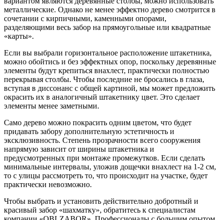
вариантом являются деревянные столбы, можно использовать
металлические. Однако не менее эффектно дерево смотрится в
сочетании с кирпичными, каменными опорами,
разделяющими весь забор на прямоугольные или квадратные
«карты».
Если вы выбрали горизонтальное расположение штакетника,
можно обойтись и без эффектных опор, поскольку деревянные
элементы будут крепиться внахлест, практически полностью
перекрывая столбы. Чтобы последние не бросались в глаза,
вступая в диссонанс с общей картиной, мы может предложить
окрасить их в аналогичный штакетнику цвет. Это сделает
элементы менее заметными.
Само дерево можно покрасить одним цветом, что будет
придавать забору дополнительную эстетичность и
эксклюзивность. Степень прозрачности всего сооружения
напрямую зависит от ширины штакетника и
предусмотренных при монтаже промежутков. Если сделать
минимальные интервалы, уложив дощечки внахлест на 1-2 см,
то с улицы рассмотреть то, что происходит на участке, будет
практически невозможно.
Чтобы выбрать и установить действительно добротный и
красивый забор «шахматку», обратитесь к специалистам
компании «OBLZABOR». Профессионалы с большим опытом