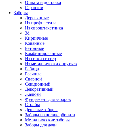
Оплата и доставка
Гарантии
Заборы
Деревянные
Из профнастила
Из евроштакетника
3d
Кирпичные
Кованные
Бетонные
Комбинированные
Из сетки гиттер
Из металлических прутьев
Рабица
Реечные
Сварной
Секционный
Декоративный
Жалюзи
Фундамент для заборов
Столбы
Дешевые заборы
Заборы из поликарбоната
Металлические заборы
Заборы для дачи